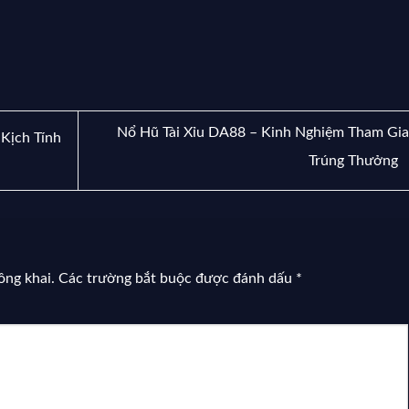
Nổ Hũ Tài Xỉu DA88 – Kinh Nghiệm Tham Gi
Kịch Tính
Trúng Thưởng
ông khai.
Các trường bắt buộc được đánh dấu
*