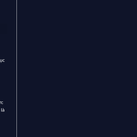
2026
hục
ực
 là