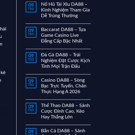
có
Có
Nổ Hũ Tài Xỉu DA88 –
09
bình
Bị
Th5
luận
Kinh Nghiệm Tham Gia
Phạt
ở
Không?
Dễ Trúng Thưởng
Xổ
Cá
Số
Không
Cược
5
có
Hợp
hái
Phút
Baccarat DA88 – Tựa
09
bình
Pháp
DA88
Th5
luận
Tại
Game Casino Live
u
–
ở
DA88
Quay
Đẳng Cấp Bậc Nhất
Nổ
an
Số
Hũ
Không
Nhanh,
Tài
có
Rinh
Xỉu
Đá Gà DA88 – Trải
09
bình
Thưởng
DA88
Th5
luận
Lớn
Nghiệm Đặt Cược Kịch
–
ở
2026
Kinh
Tính Mọi Trận Đấu
Baccarat
Nghiệm
DA88
 kê
Không
Tham
–
có
Gia
Tựa
Casino DA88 – Sòng
n
09
bình
Dễ
Game
Th5
luận
Trúng
Bạc Trực Tuyến, Chân
Casino
ở
Thưởng
Live
Thực Hạng A 2026
Đá
Đẳng
Gà
Không
Cấp
DA88
có
Bậc
–
Thể Thao DA88 – Sảnh
09
bình
Nhất
Trải
Th5
luận
Cược Đỉnh Cao, Kèo
Nghiệm
ở
Đặt
Hay Thắng Lớn
Casino
Cược
DA88
Không
Kịch
–
có
Tính
Sòng
Bắn Cá DA88 – Sảnh
09
bình
Mọi
Bạc