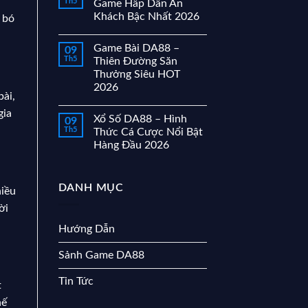
Th5
luận
Trận
Game Hấp Dẫn Ăn
Trực
ở
Đấu
Tuyến,
Khách Bậc Nhất 2026
 bó
Thể
Chân
Thao
Không
Thực
DA88
có
Hạng
–
Game Bài DA88 –
09
bình
A
Sảnh
Th5
luận
2026
Thiên Đường Săn
Cược
ở
Đỉnh
Thưởng Siêu HOT
Bắn
Cao,
Cá
2026
Kèo
DA88
bài,
Hay
Không
–
Thắng
có
gia
Sảnh
Lớn
Xổ Số DA88 – Hình
09
bình
Game
Th5
luận
Hấp
Thức Cá Cược Nổi Bật
ở
Dẫn
Hàng Đầu 2026
Game
Ăn
Bài
Khách
Không
DA88
Bậc
có
–
Nhất
bình
Thiên
2026
DANH MỤC
luận
hiều
Đường
ở
Săn
Xổ
ời
Thưởng
Số
Siêu
DA88
Hướng Dẫn
HOT
–
2026
Hình
Thức
Sảnh Game DA88
Cá
Cược
Nổi
Tin Tức
t
Bật
Hàng
hế
Đầu