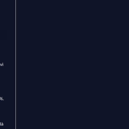
vì
%.
là