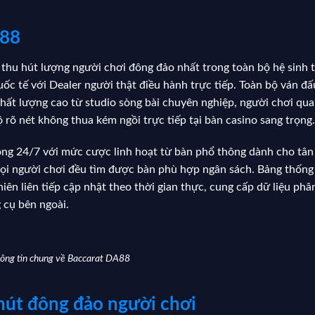
A88
thu hút lượng người chơi đông đảo nhất trong toàn bộ hệ sinh t
c tế với Dealer người thật điều hành trực tiếp. Toàn bộ ván đấ
hất lượng cao từ studio sòng bài chuyên nghiệp, người chơi qu
ộ rõ nét không thua kém ngồi trực tiếp tại bàn casino sang trọng.
ng 24/7 với mức cược linh hoạt từ bàn phổ thông dành cho tân
mọi người chơi đều tìm được bàn phù hợp ngân sách. Bảng thống
phiên liên tiếp cập nhật theo thời gian thực, cung cấp dữ liệu phâ
 cụ bên ngoài.
ông tin chung về Baccarat DA88
hút đông đảo người chơi