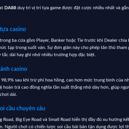
rat
DA88
duy trì vị trí tựa game được đặt cược nhiều nhất và gắn
 tựa casino
rong ba cửa gồm Player, Banker hoặc Tie trước khi Dealer chia 
hức tạp trong suốt ván. Sự đơn giản này cho phép tân thủ tham 
 tắc dài hay ghi nhớ nhiều trường hợp đặc biệt.
ảnh casino
 98,9% sau khi trừ phí hoa hồng, cao hơn mức trung bình của n
lệ hoàn trả cao đồng nghĩa tần suất thắng nhỏ dày hơn, giúp ngư
chơi dài.
soi cầu chuyên sâu
 Road, Big Eye Road và Small Road hiển thị đầy đủ xu hướng kế
ện. Người chơi có chiến lược soi cầu bài bản tận dụng được lợi t