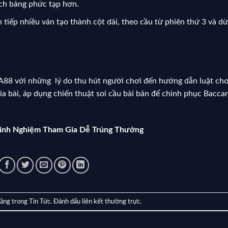
ích bảng phức tạp hơn.
n tiếp nhiều ván tạo thành cột dài, theo cầu từ phiên thứ 3 và d
88 với những lý do thu hút người chơi đến hướng dẫn luật chơ
ia bài, áp dụng chiến thuật soi cầu bài bản để chinh phục Baccar
Kinh Nghiệm Tham Gia Dễ Trúng Thưởng
đăng trong
Tin Tức
. Đánh dấu
liên kết thường trực
.