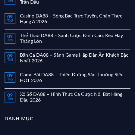
Th5
Nhanh,
Xỉu
luận
Trận Đấu
Rinh
DA88
ở
Thưởng
–
Baccarat
Không
Lớn
Kinh
DA88
có
Casino DA88 – Sòng Bạc Trực Tuyến, Chân Thực
09
2026
Nghiệm
–
bình
Th5
Tham
Tựa
luận
Hạng A 2026
Gia
Game
ở
Dễ
Casino
Đá
Không
Trúng
Live
Gà
có
Thể Thao DA88 – Sảnh Cược Đỉnh Cao, Kèo Hay
09
Thưởng
Đẳng
DA88
bình
Th5
Cấp
–
luận
Thắng Lớn
Bậc
Trải
ở
Nhất
Nghiệm
Casino
Không
Đặt
DA88
có
Bắn Cá DA88 – Sảnh Game Hấp Dẫn Ăn Khách Bậc
09
Cược
–
bình
Th5
Kịch
Sòng
luận
Nhất 2026
Tính
Bạc
ở
Mọi
Trực
Thể
Không
Trận
Tuyến,
Thao
có
Game Bài DA88 – Thiên Đường Săn Thưởng Siêu
09
Đấu
Chân
DA88
bình
Th5
Thực
–
luận
HOT 2026
Hạng
Sảnh
ở
A
Cược
Bắn
Không
2026
Đỉnh
Cá
có
Xổ Số DA88 – Hình Thức Cá Cược Nổi Bật Hàng
09
Cao,
DA88
bình
Th5
Kèo
–
luận
Đầu 2026
Hay
Sảnh
ở
Thắng
Game
Game
Không
Lớn
Hấp
Bài
có
Dẫn
DA88
bình
DANH MỤC
Ăn
–
luận
Khách
Thiên
ở
Bậc
Đường
Xổ
Nhất
Săn
Số
2026
Thưởng
DA88