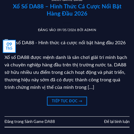
Xổ Số DA88 – Hình Thức Cá Cược Nổi Bật
Hàng Đầu 2026
ĐĂNG VÀO
09/05/2026
BỞI
ADMIN
09
Th5
Xổ số DA88 được mệnh danh là sân chơi giải trí minh bạch
và chuyên nghiệp hàng đầu trên thị trường nước ta. DA88
sở hữu nhiều ưu điểm trong cách hoạt động và phát triển,
thương hiệu này sớm đã có được thành công trong quá
trình chứng minh vị thế của mình trong […]
TIẾP TỤC ĐỌC
→
Đăng trong
Sảnh Game DA88
Để lại bình luận