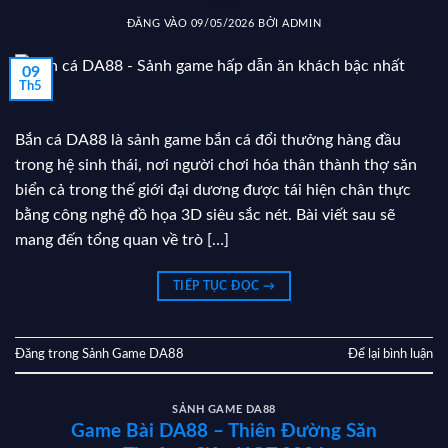
ĐĂNG VÀO
09/05/2026
BỞI
ADMIN
09
Th5
Bắn cá DA88 là sảnh game bắn cá đổi thưởng hàng đầu
trong hệ sinh thái, nơi người chơi hóa thân thành thợ săn
biển cả trong thế giới đại dương được tái hiện chân thực
bằng công nghệ đồ họa 3D siêu sắc nét. Bài viết sau sẽ
mang đến tổng quan về trò […]
TIẾP TỤC ĐỌC
→
Đăng trong
Sảnh Game DA88
Để lại bình luận
SẢNH GAME DA88
Game Bài DA88 – Thiên Đường Săn