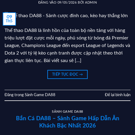
ĐĂNG VÀO
09/05/2026
BỞI
ADMIN
09
Th5
Thể thao DA88 là linh hồn của toàn bộ nền tảng với hàng
triệu lượt đặt cược mỗi ngày, phủ sóng từ bóng đá Premier
League, Champions League đến esport League of Legends và
Dota 2 với tỷ lệ kèo cạnh tranh được cập nhật theo thời
gian thực liên tục. Bài viết sau sẽ […]
TIẾP TỤC ĐỌC
→
Đăng trong
Sảnh Game DA88
Để lại bình luận
SẢNH GAME DA88
Bắn Cá DA88 – Sảnh Game Hấp Dẫn Ăn
Khách Bậc Nhất 2026