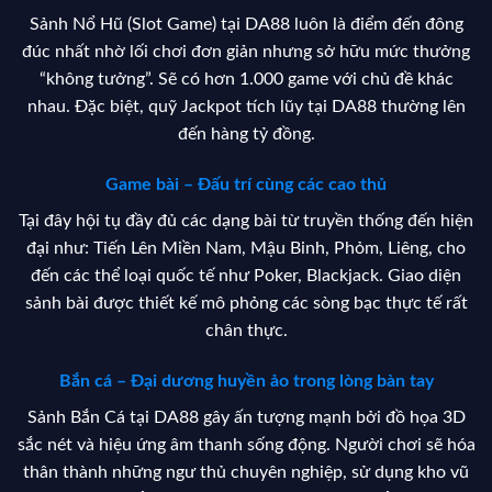
Sảnh Nổ Hũ (Slot Game) tại DA88 luôn là điểm đến đông
đúc nhất nhờ lối chơi đơn giản nhưng sở hữu mức thưởng
“không tưởng”. Sẽ có hơn 1.000 game với chủ đề khác
nhau. Đặc biệt, quỹ Jackpot tích lũy tại DA88 thường lên
đến hàng tỷ đồng.
Game bài – Đấu trí cùng các cao thủ
Tại đây hội tụ đầy đủ các dạng bài từ truyền thống đến hiện
đại như: Tiến Lên Miền Nam, Mậu Binh, Phỏm, Liêng, cho
đến các thể loại quốc tế như Poker, Blackjack. Giao diện
sảnh bài được thiết kế mô phỏng các sòng bạc thực tế rất
chân thực.
Bắn cá – Đại dương huyền ảo trong lòng bàn tay
Sảnh Bắn Cá tại DA88 gây ấn tượng mạnh bởi đồ họa 3D
sắc nét và hiệu ứng âm thanh sống động. Người chơi sẽ hóa
thân thành những ngư thủ chuyên nghiệp, sử dụng kho vũ