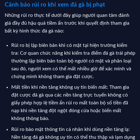
Cảnh báo rủi ro khi xem đá gà bị phạt
Những rủi ro thực tế dưới đây giúp người quan tâm đánh
giá đầy đủ hậu quả tiềm ẩn trước khi quyết định tham gia
bất kỳ hình thức đá gà nào:
Rủi ro bị lập biên bản khi có mặt tại hiện trường kiểm
tra: Cơ quan chức năng khi kiểm tra điểm đá gà trái phép
thường lập biên bản toàn bộ người có mặt và phân loại
sau đó, người xem có thể mất nhiều giờ để xác minh và
chứng minh không tham gia đặt cược.
Mất tiền khi nền tảng không uy tín biến mất: Tham gia
đặt cược đá gà qua các nền tảng trực tuyến không có
giấy phép hợp lệ tiềm ẩn rủi ro mất toàn bộ số tiền đã
nạp khi nền tảng đột ngột đóng cửa hoặc biến mất
không thông báo.
Rủi ro bảo mật thông tin cá nhân khi dùng nền tảng lạ:
Nền tảng đá gà không uy tín có thể thu thập và lạm dụng