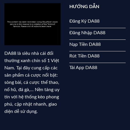
HƯỚNG DẪN
Đăng Ký DA88
Đăng Nhập DA88
Nạp Tiền DA88
DA88 là siêu nhà cái đổi
Rút Tiền DA88
thưởng xanh chín số 1 Việt
Tải App DA88
Nam. Tại đây cung cấp các
sản phẩm cá cược nổi bật:
sòng bài, cá cược thể thao,
nổ hũ, đá gà,... Nền tảng uy
tín với hệ thống kèo phong
phú, cập nhật nhanh, giao
diện dễ sử dụng.