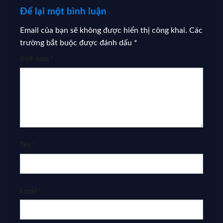
Để lại một bình luận
Email của bạn sẽ không được hiển thị công khai.
Các
trường bắt buộc được đánh dấu
*
Bình luận
*
Tên
*
Email
*