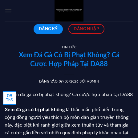
Bỏ
qua
nội
dung
ĐĂNG KÝ
ĐĂNG NHẬP
TIN TỨC
Xem Đá Gà Có Bị Phạt Không? Cá
Cược Hợp Pháp Tại DA88
ĐĂNG VÀO
09/05/2026
BỞI
ADMIN
09
Th5
Xem đá gà có bị phạt không
là thắc mắc phổ biến trong
cộng đồng người yêu thích bộ môn dân gian truyền thống
này, đặc biệt khi ranh giới giữa xem thuần túy và tham gia
cá cược gắn liền với nhiều quy định pháp lý khác nhau tại