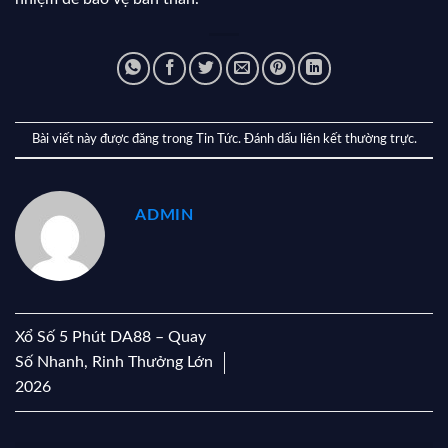
Bài viết này được đăng trong
Tin Tức
. Đánh dấu
liên kết thường trực
.
ADMIN
Xổ Số 5 Phút DA88 – Quay
Số Nhanh, Rinh Thưởng Lớn
2026