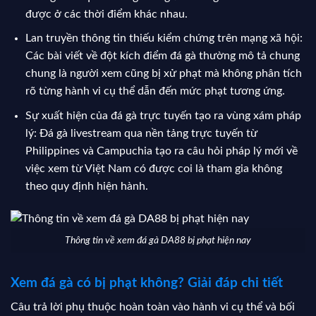
được ở các thời điểm khác nhau.
Lan truyền thông tin thiếu kiểm chứng trên mạng xã hội:
Các bài viết về đột kích điểm đá gà thường mô tả chung
chung là người xem cũng bị xử phạt mà không phân tích
rõ từng hành vi cụ thể dẫn đến mức phạt tương ứng.
Sự xuất hiện của đá gà trực tuyến tạo ra vùng xám pháp
lý: Đá gà livestream qua nền tảng trực tuyến từ
Philippines và Campuchia tạo ra câu hỏi pháp lý mới về
việc xem từ Việt Nam có được coi là tham gia không
theo quy định hiện hành.
Thông tin về xem đá gà DA88 bị phạt hiện nay
Xem đá gà có bị phạt không? Giải đáp chi tiết
Câu trả lời phụ thuộc hoàn toàn vào hành vi cụ thể và bối