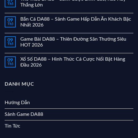
Th5
Cấp
–
luận
Thắng Lớn
Bậc
Trải
ở
Nhất
Nghiệm
Casino
Không
Đặt
DA88
có
Bắn Cá DA88 – Sảnh Game Hấp Dẫn Ăn Khách Bậc
09
Cược
–
bình
Th5
Kịch
Sòng
luận
Nhất 2026
Tính
Bạc
ở
Mọi
Trực
Thể
Không
Trận
Tuyến,
Thao
có
Game Bài DA88 – Thiên Đường Săn Thưởng Siêu
09
Đấu
Chân
DA88
bình
Th5
Thực
–
luận
HOT 2026
Hạng
Sảnh
ở
A
Cược
Bắn
Không
2026
Đỉnh
Cá
có
Xổ Số DA88 – Hình Thức Cá Cược Nổi Bật Hàng
09
Cao,
DA88
bình
Th5
Kèo
–
luận
Đầu 2026
Hay
Sảnh
ở
Thắng
Game
Game
Không
Lớn
Hấp
Bài
có
Dẫn
DA88
bình
DANH MỤC
Ăn
–
luận
Khách
Thiên
ở
Bậc
Đường
Xổ
Nhất
Săn
Số
2026
Thưởng
DA88
Hướng Dẫn
Siêu
–
HOT
Hình
2026
Thức
Sảnh Game DA88
Cá
Cược
Nổi
Tin Tức
Bật
Hàng
Đầu