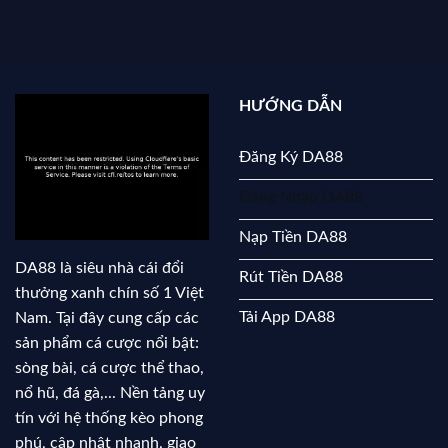
2026
HƯỚNG DẪN
Đăng Ký DA88
Đăng Nhập DA88
Nạp Tiền DA88
DA88 là siêu nhà cái đổi
Rút Tiền DA88
thưởng xanh chín số 1 Việt
Tải App DA88
Nam. Tại đây cung cấp các
sản phẩm cá cược nổi bật:
sòng bài, cá cược thể thao,
nổ hũ, đá gà,... Nền tảng uy
tín với hệ thống kèo phong
phú, cập nhật nhanh, giao