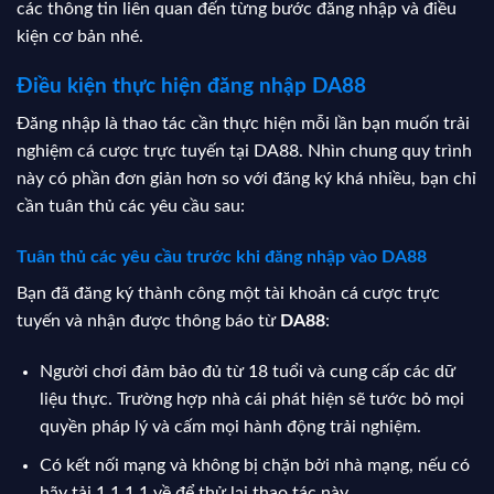
các thông tin liên quan đến từng bước đăng nhập và điều
kiện cơ bản nhé.
Điều kiện thực hiện đăng nhập DA88
Đăng nhập là thao tác cần thực hiện mỗi lần bạn muốn trải
nghiệm cá cược trực tuyến tại DA88. Nhìn chung quy trình
này có phần đơn giản hơn so với đăng ký khá nhiều, bạn chỉ
cần tuân thủ các yêu cầu sau:
Tuân thủ các yêu cầu trước khi đăng nhập vào DA88
Bạn đã đăng ký thành công một tài khoản cá cược trực
tuyến và nhận được thông báo từ
DA88
:
Người chơi đảm bảo đủ từ 18 tuổi và cung cấp các dữ
liệu thực. Trường hợp nhà cái phát hiện sẽ tước bỏ mọi
quyền pháp lý và cấm mọi hành động trải nghiệm.
Có kết nối mạng và không bị chặn bởi nhà mạng, nếu có
hãy tải 1.1.1.1 về để thử lại thao tác này.