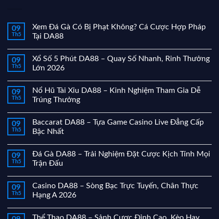
Xem Đá Gà Có Bị Phạt Không? Cá Cược Hợp Pháp
09
Th5
Tại DA88
Không
có
Xổ Số 5 Phút DA88 – Quay Số Nhanh, Rinh Thưởng
09
bình
Th5
luận
Lớn 2026
ở
Xem
Không
Đá
có
Nổ Hũ Tài Xỉu DA88 – Kinh Nghiệm Tham Gia Dễ
09
Gà
bình
Th5
Có
luận
Trúng Thưởng
Bị
ở
Phạt
Xổ
Không
Không?
Số
có
Baccarat DA88 – Tựa Game Casino Live Đẳng Cấp
09
Cá
5
bình
Th5
Cược
Phút
luận
Bậc Nhất
Hợp
DA88
ở
Pháp
–
Nổ
Không
Tại
Quay
Hũ
có
Đá Gà DA88 – Trải Nghiệm Đặt Cược Kịch Tính Mọi
09
DA88
Số
Tài
bình
Th5
Nhanh,
Xỉu
luận
Trận Đấu
Rinh
DA88
ở
Thưởng
–
Baccarat
Không
Lớn
Kinh
DA88
có
Casino DA88 – Sòng Bạc Trực Tuyến, Chân Thực
09
2026
Nghiệm
–
bình
Th5
Tham
Tựa
luận
Hạng A 2026
Gia
Game
ở
Dễ
Casino
Đá
Không
Trúng
Live
Gà
có
Thể Thao DA88 – Sảnh Cược Đỉnh Cao, Kèo Hay
09
Thưởng
Đẳng
DA88
bình