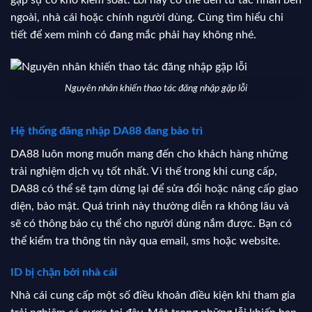
ngoài, nhà cái hoặc chính người dùng. Cùng tìm hiểu chi
tiết để xem mình có đang mắc phải hay không nhé.
Nguyên nhân khiến thao tác đăng nhập gặp lỗi
Hệ thống đăng nhập DA88 đang bảo trì
DA88 luôn mong muốn mang đến cho khách hàng những
trải nghiệm dịch vụ tốt nhất. Vì thế trong khi cung cấp,
DA88 có thể sẽ tạm dừng lại để sửa đổi hoặc nâng cấp giao
diện, bảo mật. Quá trình này thường diễn ra không lâu và
sẽ có thông báo cụ thể cho người dùng nắm được. Bạn có
thể kiểm tra thông tin này qua email, sms hoặc website.
ID bị chặn bởi nhà cái
Nhà cái cung cấp một số điều khoản điều kiện khi tham gia